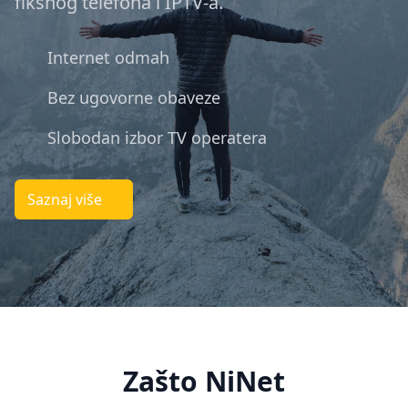
fiksnog telefona i IPTV-a.
Internet odmah
Bez ugovorne obaveze
Slobodan izbor TV operatera
Saznaj više
Zašto NiNet