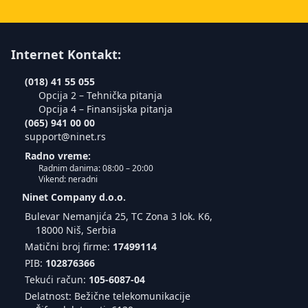
Internet Kontakt:
(018) 41 55 055
Opcija 2 – Tehnička pitanja
Opcija 4 – Finansijska pitanja
(065) 941 00 00
support@ninet.rs
Radno vreme:
Radnim danima: 08:00 – 20:00
Vikend: neradni
Ninet Company d.o.o.
Bulevar Nemanjića 25, TC Zona 3 lok. K6,
18000 Niš, Serbia
Matični broj firme:
17499114
PIB:
102876366
Tekući račun:
105-6087-04
Delatnost: Bežične telekomunikacije