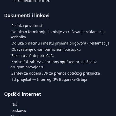
Šifra delatnosti: 6120
Dokumenti i linkovi
Politika privatnosti
Odluka o formiranju komisije za rešavanje reklamacija
korisnika
Odluka o načinu i mestu prijema prigovora - reklamacija
Obaveštenje o van parničnom postupku
Zakon o zaštiti potrošača
Korisnički zahtev za prenos optičkog priključka ka
drugom provajderu
Zahtev za dodelu IDP za prenos optičkog priključka
EU projekat — Interreg IPA Bugarska–Srbija
Optički internet
Niš
Leskovac