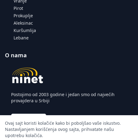
Vranje
Pirot
Prokuplje
Aleksinac
Kuršumlija
Lebane
O nama
Postojimo od 2003 godine i jedan smo od najvećih
provajdera u Srbiji
Saznaj više
Ovaj sajt koristi kolačiće kako bi poboljšao vaše iskustvo.
Nastavljanjem korišćenja ovog sajta, prihvatate našu
upotrebu kolačića.